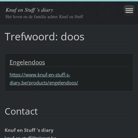
Knuf en Stuff 's diary
Het leven en de familie achter Knuf en Stuff
Trefwoord: doos
Engelendoos
https://www.knuf-en-stuff-s-
diary.be/products/engelendoos/
Contact
Knuf en Stuff 's diary
knuf.en.
stuff@te
lenet.be